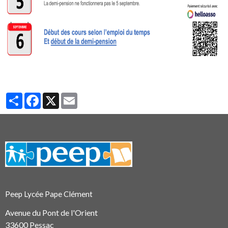
Partager
Facebook
X
Email
Peep Lycée Pape Clément
Avenue du Pont de l'Orient
33600 Pessac